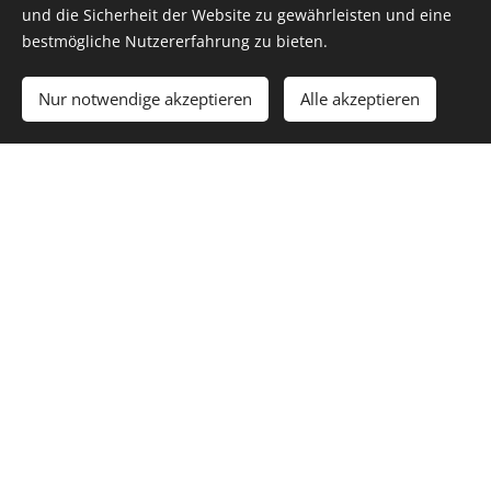
Thurs. 08:00 - 17:00
und die Sicherheit der Website zu gewährleisten und eine
bestmögliche Nutzererfahrung zu bieten.
Fri. 08:00 - 17:00
Sat. 09:00 - 17:00
Nur notwendige akzeptieren
Alle akzeptieren
Sun.
C
losed
Phone:
Tel.: +43 (0) 2236/504 309-10
E-mail:
office@holzzone.at
info@holzzone.at
Surname